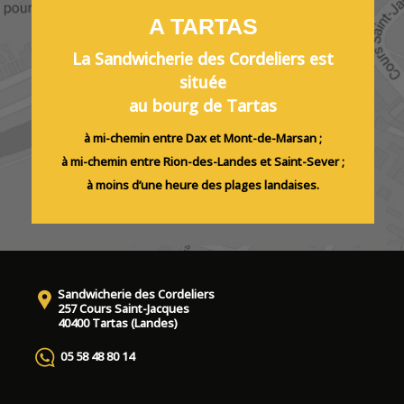
A TARTAS
La Sandwicherie des Cordeliers est
située
au bourg de Tartas
à mi-chemin entre Dax et Mont-de-Marsan ;
à mi-chemin entre Rion-des-Landes et Saint-Sever ;
à moins d’une heure des plages landaises.
Sandwicherie des Cordeliers
257 Cours Saint-Jacques
40400 Tartas (Landes)
05 58 48 80 14